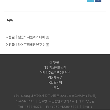
목록
다음글 |
웰슨트서원아카데미
이전글 |
라이프리빌딩연구소
이용약관
개인정보취급방침
이메일주소무단수집거부
여성가족부
국민권익위
국세청
(우:34945) 대전광역시 중구 계룡로 923 2층 희망커넥트 (문화동,
하우스토리1차)
｜
상호명 : 사단법인 희망커넥트
｜
대표 : 남상원
Tel :
1533-8376
｜
Fax : 050-4236-6328
｜
Email :