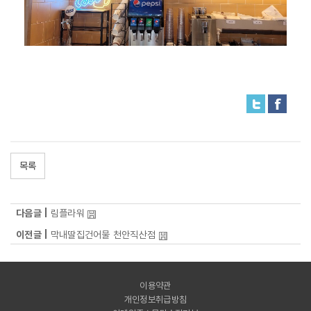
목록
다음글 |
림플라워
이전글 |
막내딸집건어물 천안직산점
이용약관
개인정보취급방침